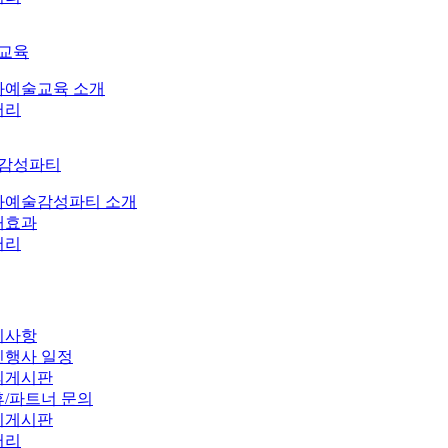
교육
화예술교육 소개
러리
감성파티
화예술감성파티 소개
대효과
러리
지사항
민행사 일정
의게시판
/파트너 문의
기게시판
러리