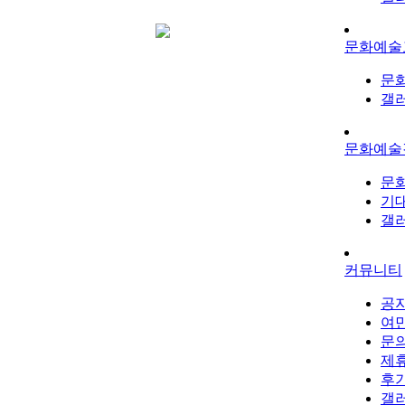
문화예술
문
갤
문화예술
문
기
갤
커뮤니티
공
여
문
제휴
후
갤