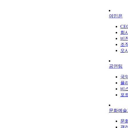
여민은
CE
회
비
조
오
공연팀
국
플
비
포
문화예술
문
갤