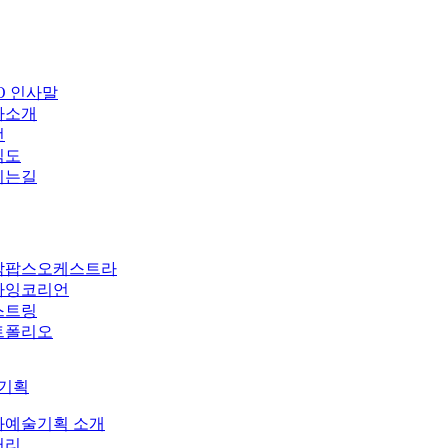
O 인사말
사소개
전
직도
시는길
악팝스오케스트라
라잉코리언
스트링
트폴리오
기획
화예술기획 소개
러리