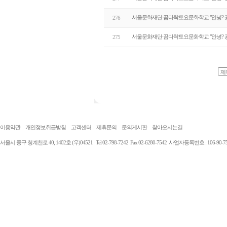
서울문화재단 꿈다락토요문화학교 "안녕? 광
276
서울문화재단 꿈다락토요문화학교 "안녕? 광
275
이용약관
개인정보취급방침
고객센터
제휴문의
문의게시판
찾아오시는길
서울시 중구 청계천로 40, 1402호 (우)04521 Tel 02-798-7242 Fax 02-6280-7542 사업자등록번호 : 106-90