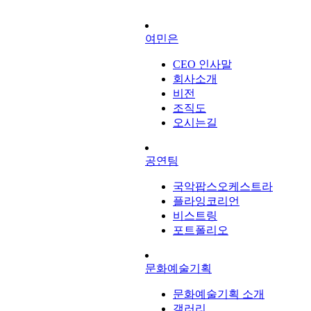
여민은
CEO 인사말
회사소개
비전
조직도
오시는길
공연팀
국악팝스오케스트라
플라잉코리언
비스트링
포트폴리오
문화예술기획
문화예술기획 소개
갤러리