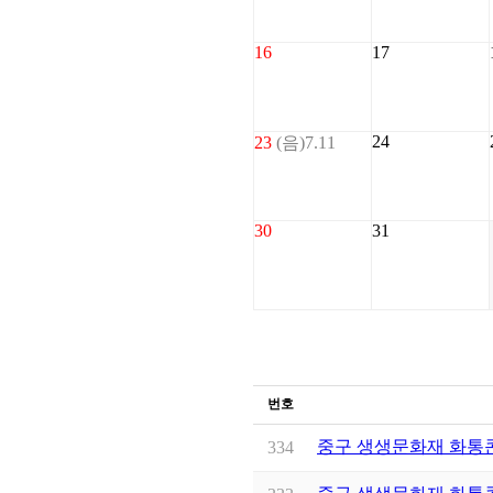
16
17
24
23
(음)7.11
30
31
번호
중구 생생문화재 화통
334