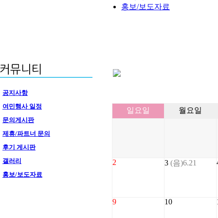
홍보/보도자료
공지사항
여민행사 일정
일요일
월요일
문의게시판
제휴/파트너 문의
후기 게시판
갤러리
2
3
(음)6.21
홍보/보도자료
9
10